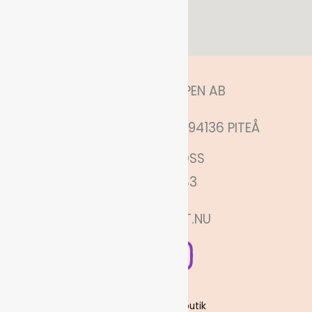
HITTA OSS
ANNELUNDSHOPPEN AB
MÅNSKENSGATAN 52, 94136 PITEÅ
KONTAKTA OSS
0730880683
INFO@PITEFINT.NU
Köpvillkor
Om oss och vår butik