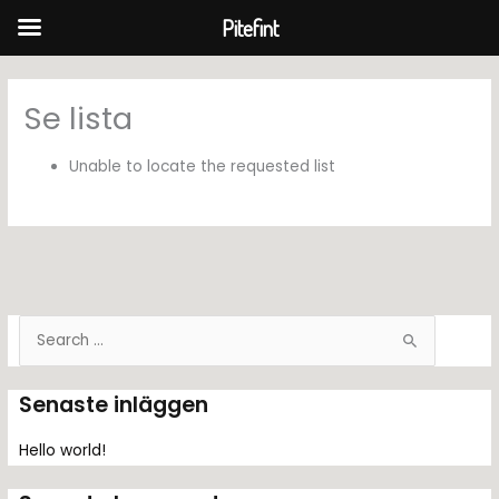
Pitefint
Hoppa
till
Se lista
innehåll
Unable to locate the requested list
S
ö
k
Senaste inläggen
e
f
Hello world!
t