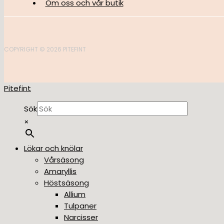
Om oss och vår butik
COPYRIGHT © 2026 PITEFINT
Pitefint
Sök
×
Lökar och knölar
Vårsäsong
Amaryllis
Höstsäsong
Allium
Tulpaner
Narcisser