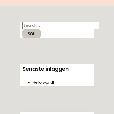
S
ö
k
e
f
t
Senaste inläggen
e
r
Hello world!
: