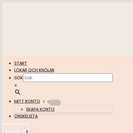
Hoppa
till
innehåll
START
LÖKAR OCH KNÖLAR
SÖK
×
MITT KONTO
SKAPA KONTO
ÖNSKELISTA
kr
0,00