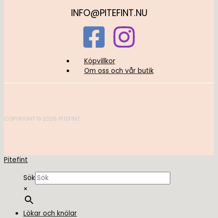
INFO@PITEFINT.NU
Köpvillkor
Om oss och vår butik
COPYRIGHT © 2026 PITEFINT
Pitefint
Sök
×
Lökar och knölar