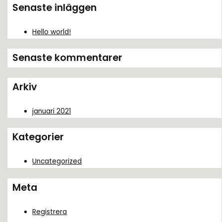
k
Senaste inläggen
e
f
Hello world!
t
Senaste kommentarer
e
r
Arkiv
:
januari 2021
Kategorier
Uncategorized
Meta
Registrera