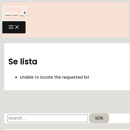
Hoppa
till
kr
0,00
innehåll
Se lista
Unable to locate the requested list
S
ö