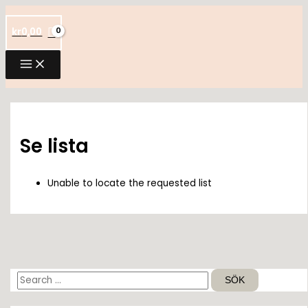
Hoppa
till
kr
0,00
innehåll
Se lista
Unable to locate the requested list
S
ö