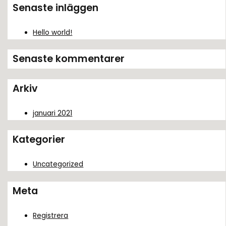
k
Senaste inläggen
e
f
Hello world!
t
Senaste kommentarer
e
r
Arkiv
:
januari 2021
Kategorier
Uncategorized
Meta
Registrera