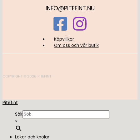
INFO@PITEFINT.NU
Köpvillkor
Om oss och vår butik
COPYRIGHT © 2026 PITEFINT
Pitefint
Sök
×
Lökar och knölar