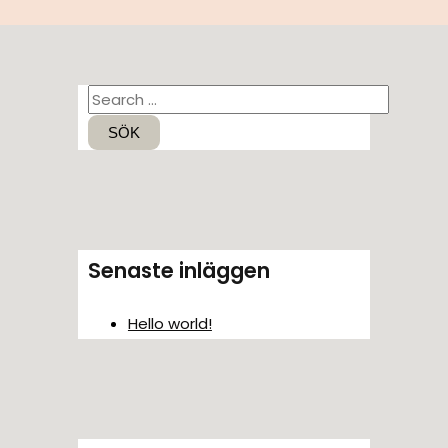
S
ö
k
e
f
t
Senaste inläggen
e
r
Hello world!
: