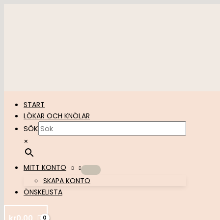
Hoppa
till
innehåll
START
LÖKAR OCH KNÖLAR
SÖK
×
MITT KONTO
SKAPA KONTO
ÖNSKELISTA
kr
0,00