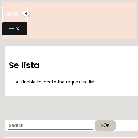
Hoppa
till
kr
0,00
innehåll
Se lista
Unable to locate the requested list
S
ö