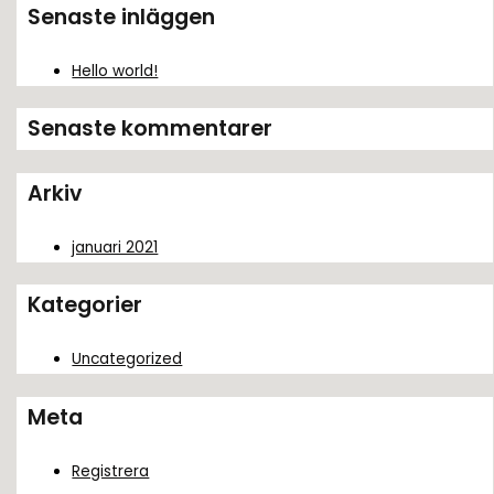
k
Senaste inläggen
e
f
Hello world!
t
Senaste kommentarer
e
r
Arkiv
:
januari 2021
Kategorier
Uncategorized
Meta
Registrera