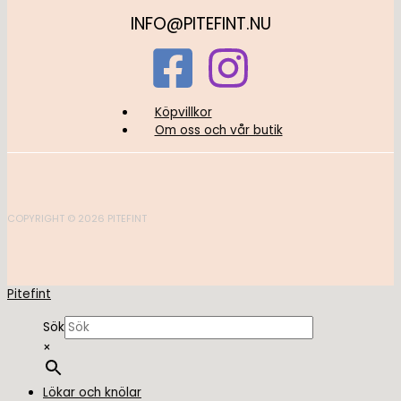
INFO@PITEFINT.NU
Köpvillkor
Om oss och vår butik
COPYRIGHT © 2026 PITEFINT
Pitefint
Sök
×
Lökar och knölar