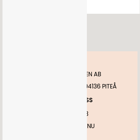
Flöde för kommentarer
WordPress.org
HITTA OSS
ANNELUNDSHOPPEN AB
MÅNSKENSGATAN 52, 94136 PITEÅ
KONTAKTA OSS
0730880683
INFO@PITEFINT.NU