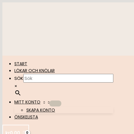
Hoppa
till
innehåll
START
LÖKAR OCH KNÖLAR
SÖK
×
MITT KONTO
SKAPA KONTO
ÖNSKELISTA
kr
0,00