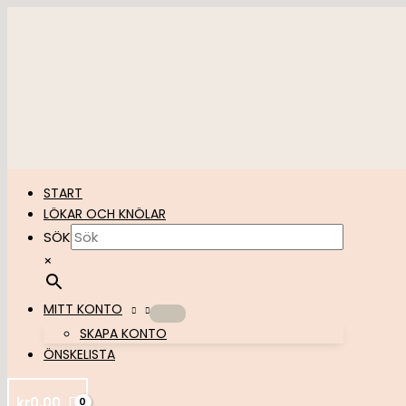
Hoppa
till
innehåll
START
LÖKAR OCH KNÖLAR
SÖK
×
MITT KONTO
SKAPA KONTO
ÖNSKELISTA
kr
0,00