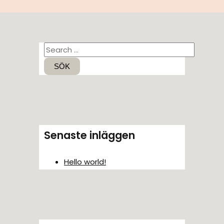
S
ö
k
e
f
t
Senaste inläggen
e
r
Hello world!
: