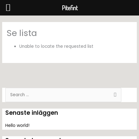
Pitefint
Hoppa
till
Se lista
innehåll
Unable to locate the requested list
S
ö
k
Senaste inläggen
e
f
Hello world!
t