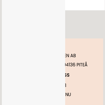
Flöde för kommentarer
WordPress.org
HITTA OSS
ANNELUNDSHOPPEN AB
MÅNSKENSGATAN 52, 94136 PITEÅ
KONTAKTA OSS
0730880683
INFO@PITEFINT.NU