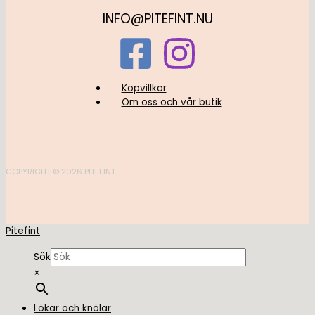
INFO@PITEFINT.NU
Köpvillkor
Om oss och vår butik
COPYRIGHT © 2026 PITEFINT
Pitefint
Sök
×
Lökar och knölar