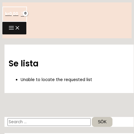
Hoppa
till
kr
0,00
innehåll
Se lista
Unable to locate the requested list
S
ö