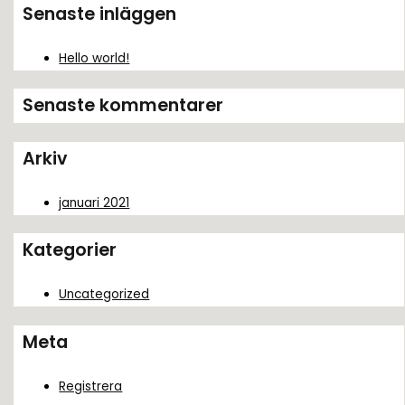
k
Senaste inläggen
e
f
Hello world!
t
Senaste kommentarer
e
r
Arkiv
:
januari 2021
Kategorier
Uncategorized
Meta
Registrera