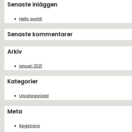
k
Senaste inläggen
e
f
Hello world!
t
Senaste kommentarer
e
r
Arkiv
:
januari 2021
Kategorier
Uncategorized
Meta
Registrera