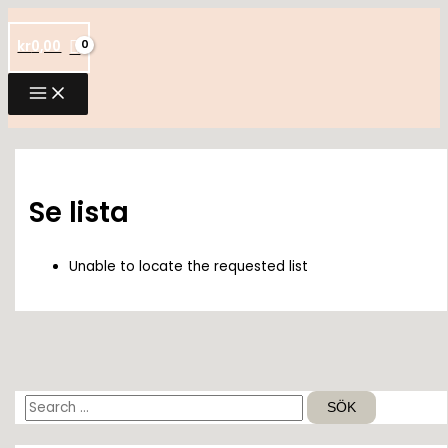
Hoppa
till
kr
0,00
innehåll
Se lista
Unable to locate the requested list
S
ö