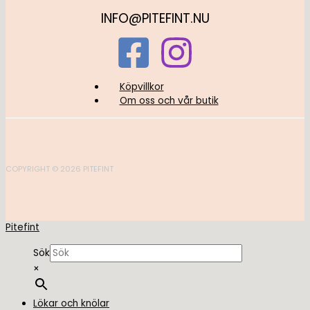
INFO@PITEFINT.NU
Köpvillkor
Om oss och vår butik
COPYRIGHT © 2026 PITEFINT
Pitefint
Sök
×
Lökar och knölar