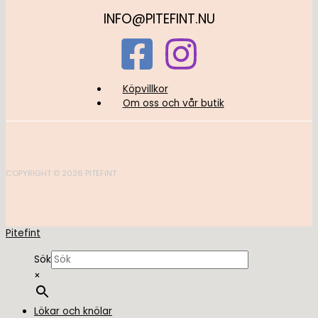
INFO@PITEFINT.NU
Köpvillkor
Om oss och vår butik
COPYRIGHT © 2026 PITEFINT
Pitefint
Sök
×
Lökar och knölar