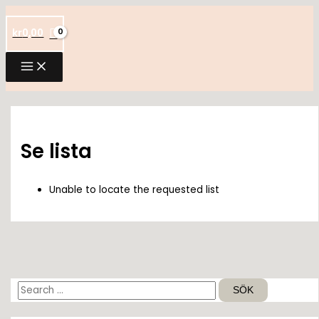
Hoppa
till
kr
0,00
innehåll
Se lista
Unable to locate the requested list
S
ö