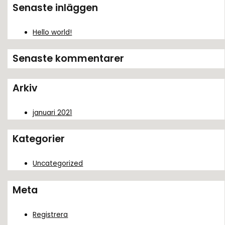
k
Senaste inläggen
e
f
Hello world!
t
Senaste kommentarer
e
r
Arkiv
:
januari 2021
Kategorier
Uncategorized
Meta
Registrera