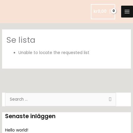
Hoppa
till
kr
0,00
innehåll
Se lista
Unable to locate the requested list
S
ö
k
Senaste inläggen
e
f
Hello world!