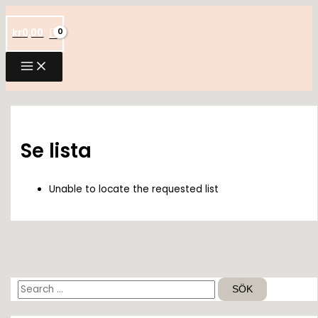
Hoppa
till
kr
0,00
innehåll
Se lista
Unable to locate the requested list
S
ö