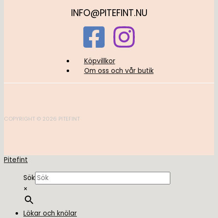
INFO@PITEFINT.NU
Köpvillkor
Om oss och vår butik
COPYRIGHT © 2026 PITEFINT
Pitefint
Sök
×
Lökar och knölar