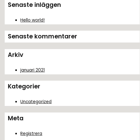
k
Senaste inläggen
e
f
Hello world!
t
Senaste kommentarer
e
r
Arkiv
:
januari 2021
Kategorier
Uncategorized
Meta
Registrera