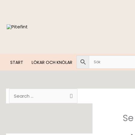
Hoppa
till
innehåll
START
LÖKAR OCH KNÖLAR
S
ö
k
Se 
e
f