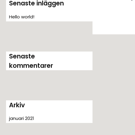
Senaste inläggen
t
e
Hello world!
r
:
Senaste
kommentarer
Arkiv
januari 2021