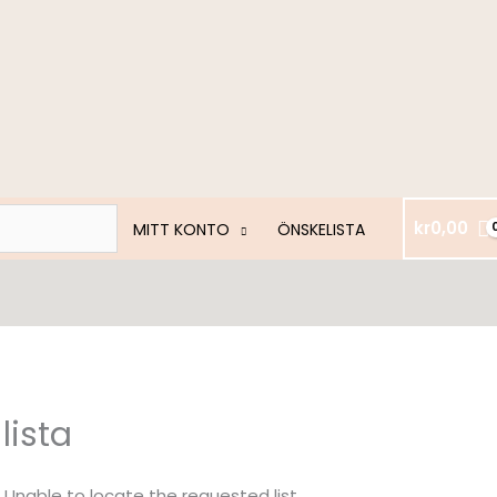
kr
0,00
MITT KONTO
ÖNSKELISTA
lista
Unable to locate the requested list