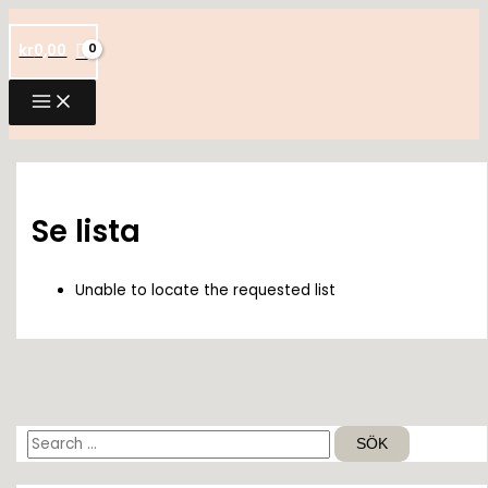
Hoppa
till
kr
0,00
innehåll
Se lista
Unable to locate the requested list
S
ö