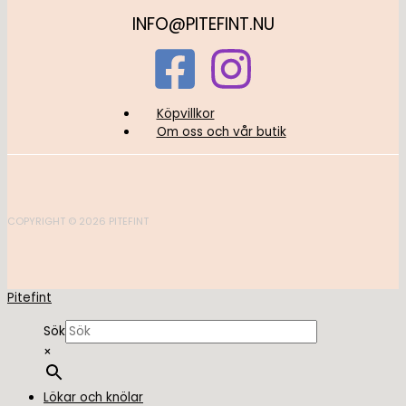
INFO@PITEFINT.NU
Köpvillkor
Om oss och vår butik
COPYRIGHT © 2026 PITEFINT
Pitefint
Sök
×
Lökar och knölar