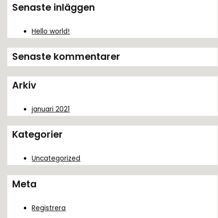
k
Senaste inläggen
e
f
Hello world!
t
Senaste kommentarer
e
r
Arkiv
:
januari 2021
Kategorier
Uncategorized
Meta
Registrera