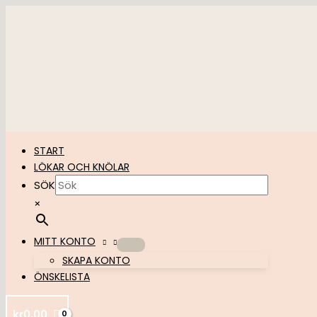
Hoppa
till
innehåll
START
LÖKAR OCH KNÖLAR
SÖK
×
MITT KONTO
SKAPA KONTO
ÖNSKELISTA
kr
0,00