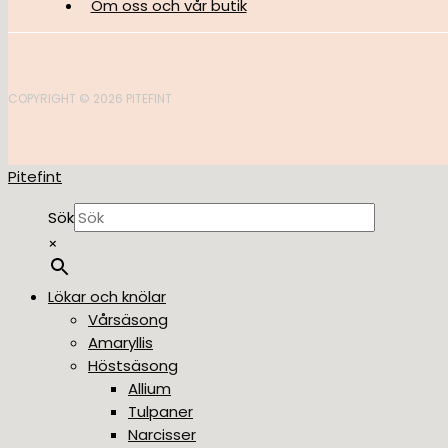
Om oss och vår butik
COPYRIGHT © 2026 PITEFINT
Pitefint
Sök
×
Lökar och knölar
Vårsäsong
Amaryllis
Höstsäsong
Allium
Tulpaner
Narcisser