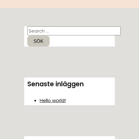
S
ö
k
e
f
t
Senaste inläggen
e
r
Hello world!
: