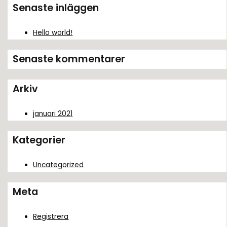
k
Senaste inläggen
e
f
Hello world!
t
Senaste kommentarer
e
r
Arkiv
:
januari 2021
Kategorier
Uncategorized
Meta
Registrera