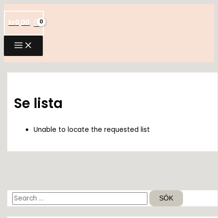
Hoppa
till
kr
0,00
innehåll
Se lista
Unable to locate the requested list
S
ö