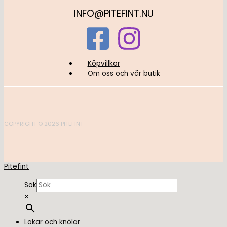
INFO@PITEFINT.NU
Köpvillkor
Om oss och vår butik
COPYRIGHT © 2026 PITEFINT
Pitefint
Sök
×
Lökar och knölar