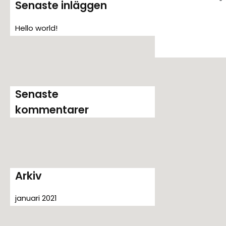
Senaste inläggen
t
e
Hello world!
r
:
Senaste
kommentarer
Arkiv
januari 2021