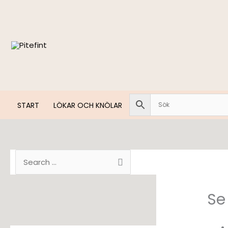
Hoppa
till
innehåll
START
LÖKAR OCH KNÖLAR
S
ö
k
Se 
e
f