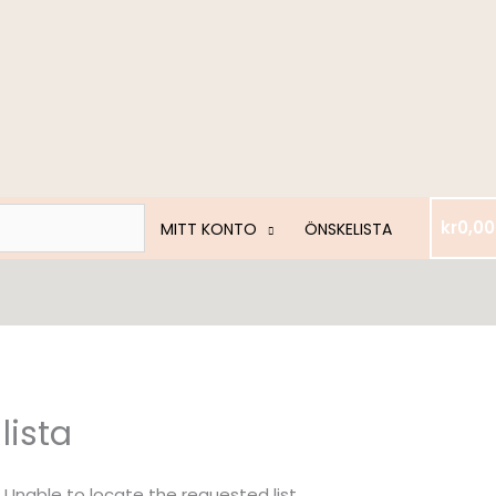
kr
0,00
MITT KONTO
ÖNSKELISTA
lista
Unable to locate the requested list