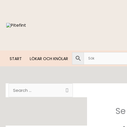
Hoppa
till
innehåll
START
LÖKAR OCH KNÖLAR
S
ö
k
Se 
e
f