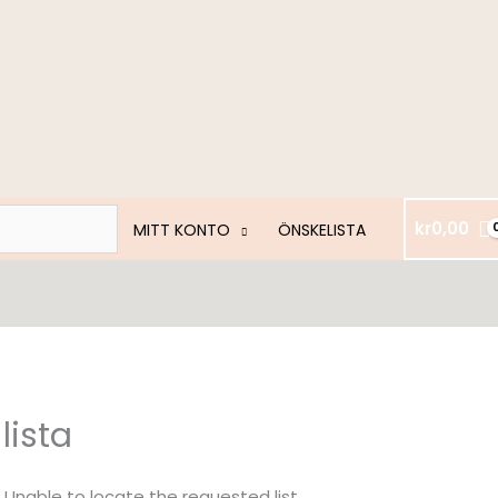
kr
0,00
MITT KONTO
ÖNSKELISTA
lista
Unable to locate the requested list