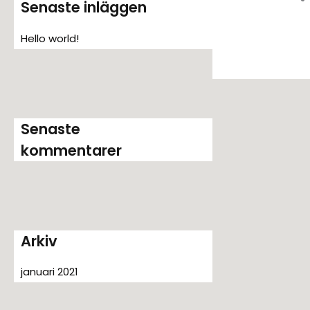
Senaste inläggen
t
e
Hello world!
r
:
Senaste
kommentarer
Arkiv
januari 2021