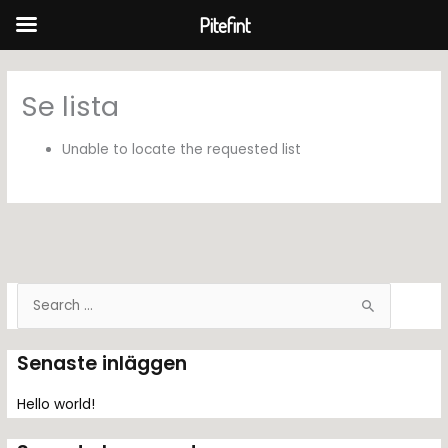
Pitefint
Hoppa
till
Se lista
innehåll
Unable to locate the requested list
S
ö
k
Senaste inläggen
e
f
Hello world!
t