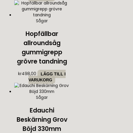
Sågar
Hopfällbar
allroundsåg
gummigrepp
grövre tandning
kr
498,00
LÄGG TILL I
VARUKORG
Sågar
Edauchi
Beskärning Grov
Böjd 330mm