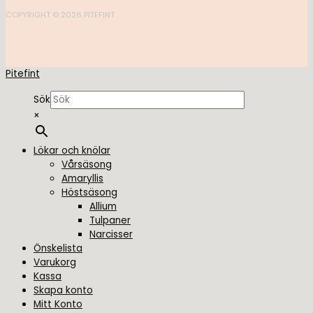
COPYRIGHT © 2026 PITEFINT
Pitefint
Sök
×
Lökar och knölar
Vårsäsong
Amaryllis
Höstsäsong
Allium
Tulpaner
Narcisser
Önskelista
Varukorg
Kassa
Skapa konto
Mitt Konto