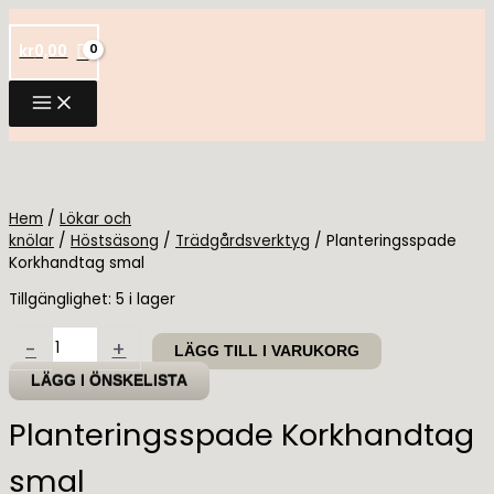
Hoppa
till
kr
0,00
innehåll
Hem
/
Lökar och
knölar
/
Höstsäsong
/
Trädgårdsverktyg
/ Planteringsspade
Korkhandtag smal
Tillgänglighet:
5 i lager
Planteringsspade
-
+
LÄGG TILL I VARUKORG
Korkhandtag
smal
LÄGG I ÖNSKELISTA
mängd
Planteringsspade Korkhandtag
smal