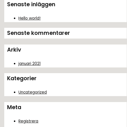
k
Senaste inläggen
e
f
Hello world!
t
Senaste kommentarer
e
r
Arkiv
:
januari 2021
Kategorier
Uncategorized
Meta
Registrera