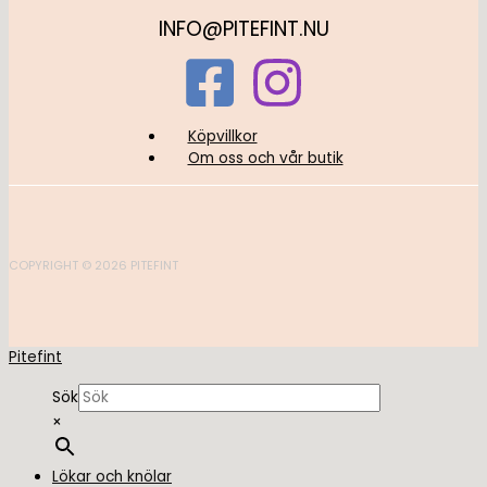
INFO@PITEFINT.NU
Köpvillkor
Om oss och vår butik
COPYRIGHT © 2026 PITEFINT
Pitefint
Sök
×
Lökar och knölar