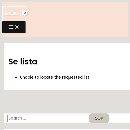
Hoppa
till
kr
0,00
innehåll
Se lista
Unable to locate the requested list
S
ö