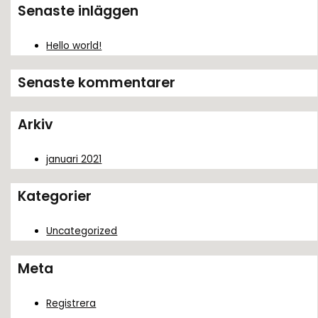
k
Senaste inläggen
e
f
Hello world!
t
Senaste kommentarer
e
r
Arkiv
:
januari 2021
Kategorier
Uncategorized
Meta
Registrera