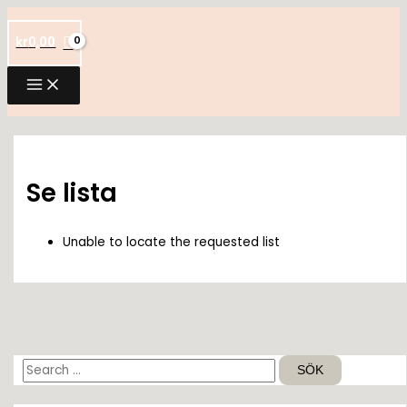
Hoppa
till
kr
0,00
innehåll
Se lista
Unable to locate the requested list
S
ö