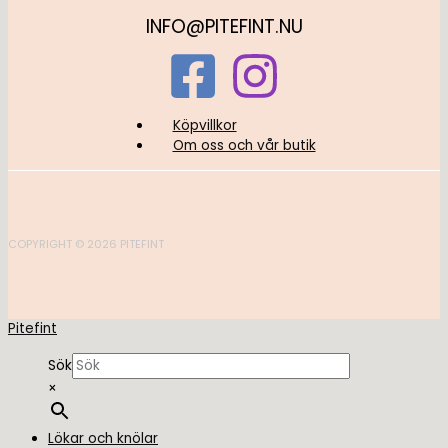
INFO@PITEFINT.NU
Köpvillkor
Om oss och vår butik
COPYRIGHT © 2026 PITEFINT
Pitefint
Sök
×
Lökar och knölar